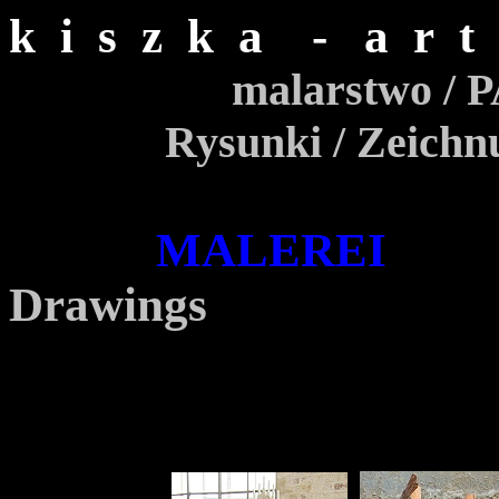
k i s z k a - a r 
malarstwo / PA
Rysunki / Zeichnu
MALEREI
Drawings